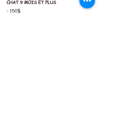
CHAT 9 MOIS ET PLUS
- 150$
- Comprend vaccins d'intérieur,
stérilisation et vermifuge
Formulaire d'adoption chat
TARIFS POUR CHIENS
CHIEN ADULTE
- 450$
- Comprend vaccins (inclus la rage),
stérilisation et vermifuge
CHIOT
- 450$
- Comprend 1er vaccin avec un dépôt de