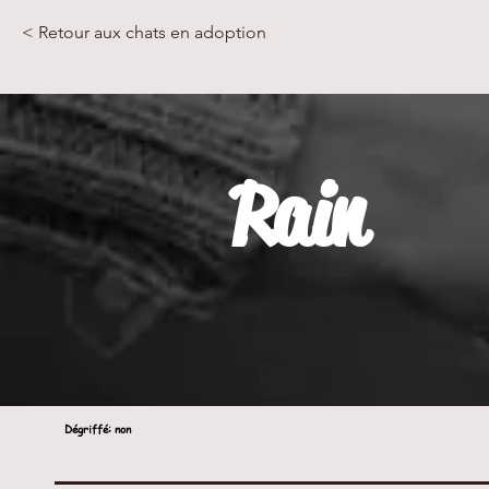
< Retour aux chats en adoption
Rain
Dégriffé
: non