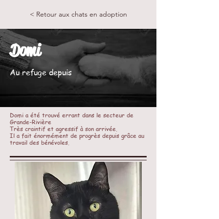
< Retour aux chats en adoption
Domi
Au refuge depuis
Domi a été trouvé errant dans le secteur de
Grande-Rivière
Très craintif et agressif à son arrivée.
Il a fait énormément de progrès depuis grâce au
travail des bénévoles.